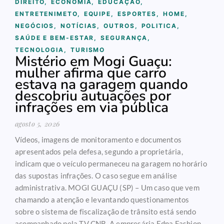
DIREITO
,
ECONOMIA
,
EDUCAÇÃO
,
ENTRETENIMETO
,
EQUIPE
,
ESPORTES
,
HOME
,
NEGÓCIOS
,
NOTÍCIAS
,
OUTROS
,
POLITICA
,
SAÚDE E BEM-ESTAR
,
SEGURANÇA
,
TECNOLOGIA
,
TURISMO
Mistério em Mogi Guaçu:
mulher afirma que carro
estava na garagem quando
descobriu autuações por
infrações em via pública
agosto 5, 2026
Vídeos, imagens de monitoramento e documentos
apresentados pela defesa, segundo a proprietária,
indicam que o veículo permaneceu na garagem no horário
das supostas infrações. O caso segue em análise
administrativa. MOGI GUAÇU (SP) – Um caso que vem
chamando a atenção e levantando questionamentos
sobre o sistema de fiscalização de trânsito está sendo
acompanhado pela TV CNB. A empresária Edna Fashion