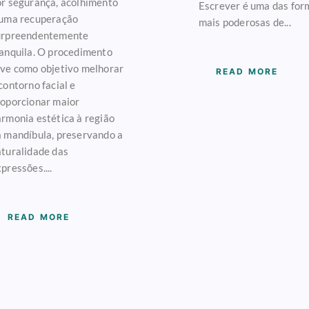
r segurança, acolhimento
Escrever é uma das for
 uma recuperação
mais poderosas de...
urpreendentemente
anquila. O procedimento
eve como objetivo melhorar
READ MORE
contorno facial e
roporcionar maior
rmonia estética à região
 mandíbula, preservando a
turalidade das
pressões....
READ MORE