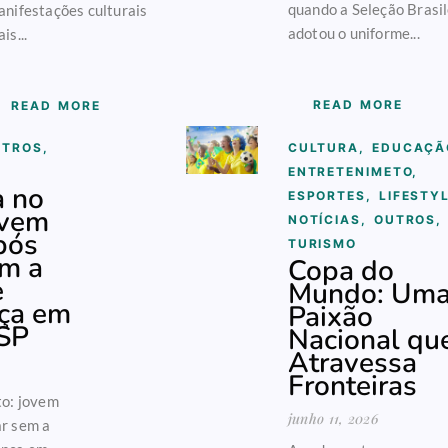
quando a Seleção Brasil
nifestações culturais
adotou o uniforme...
is...
READ MORE
READ MORE
UTROS
,
CULTURA
,
EDUCAÇÃ
ENTRETENIMETO
,
a no
ESPORTES
,
LIFESTY
ovem
NOTÍCIAS
,
OUTROS
,
pós
TURISMO
em a
Copa do
e
Mundo: Um
ça em
Paixão
 SP
Nacional qu
Atravessa
Fronteiras
to: jovem
junho 11, 2026
ar sem a