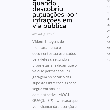
quando
po
descobriu
e
autuações por
s
infrações em
tr
via pública
t
o 
agosto 5, 2026
p
Vídeos, imagens de
ha
monitoramento e
da
documentos apresentados
na
pela defesa, segundo a
ex
proprietária, indicam que o
veículo permaneceu na
garagem no horário das
supostas infrações. O caso
segue em análise
administrativa. MOGI
GUAÇU (SP) – Um caso que
vem chamando a atenção e