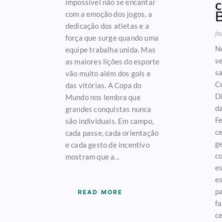
c
impossível não se encantar
B
com a emoção dos jogos, a
dedicação dos atletas e a
ju
força que surge quando uma
Ne
equipe trabalha unida. Mas
se
as maiores lições do esporte
sa
vão muito além dos gols e
Ce
das vitórias. A Copa do
Di
Mundo nos lembra que
d
grandes conquistas nunca
Fe
são individuais. Em campo,
c
cada passe, cada orientação
ge
e cada gesto de incentivo
co
mostram que a...
e
es
pa
READ MORE
fa
c