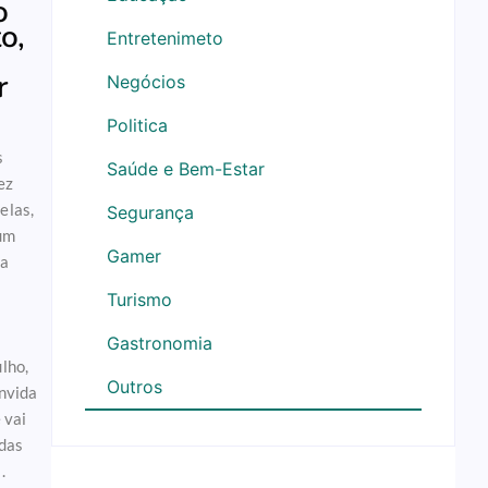
o
o,
Entretenimeto
r
Negócios
Politica
s
Saúde e Bem-Estar
ez
elas,
Segurança
um
Gamer
 a
Turismo
Gastronomia
lho,
Outros
onvida
 vai
 das
.