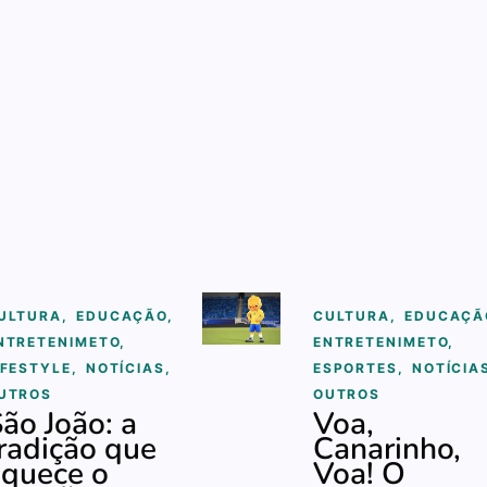
ULTURA
,
EDUCAÇÃO
,
CULTURA
,
EDUCAÇÃ
NTRETENIMETO
,
ENTRETENIMETO
,
IFESTYLE
,
NOTÍCIAS
,
ESPORTES
,
NOTÍCIA
UTROS
OUTROS
ão João: a
Voa,
radição que
Canarinho,
quece o
Voa! O