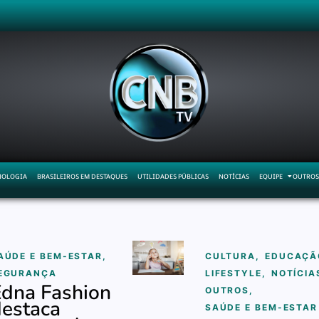
NOLOGIA
BRASILEIROS EM DESTAQUES
UTILIDADES PÚBLICAS
NOTÍCIAS
EQUIPE
OUTROS
AÚDE E BEM-ESTAR
,
CULTURA
,
EDUCAÇÃ
EGURANÇA
LIFESTYLE
,
NOTÍCIA
dna Fashion
OUTROS
,
estaca
SAÚDE E BEM-ESTAR