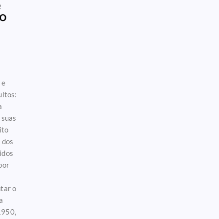
e
lo
 e
ultos:
a
 suas
ito
m dos
idos
por
tar o
a
1950,