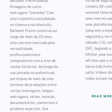
corda de segur
Bellamir Freire conclui
Limeira SP. con
filmagens do curta-
sensível Uma m
metragem “Joaninha” Com
anos morreu apó
uma trajetória consolidada
uma plataforma
no cinema e na televisão,
jump sem o equ
Bellamir Freire construiu ao
segurança, na 
longo de mais de 20 anos
sábado (13), em
uma carreira marcada pela
(SP). Segundo a 
versatilidade,
Militar, uma t
profissionalismo e
afirmou que a c
compromisso com a arte de
havia sido inst
contar histórias. Ao longo de
salto. Vídeos d
sua jornada no audiovisual,
redes sociais mo
participou de mais de uma
centena de produções entre
curtas-metragens, longas-
metragens, séries, novelas,
READ MOR
documentários, comerciais e
projetos especiais. Sua