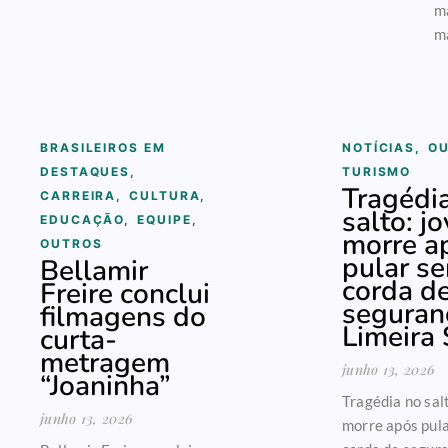
ma
ma
BRASILEIROS EM
NOTÍCIAS
,
O
DESTAQUES
,
TURISMO
Tragédi
CARREIRA
,
CULTURA
,
salto: j
EDUCAÇÃO
,
EQUIPE
,
morre a
OUTROS
pular s
Bellamir
corda d
Freire conclui
seguran
filmagens do
Limeira
curta-
metragem
junho 13, 2026
“Joaninha”
Tragédia no sal
junho 13, 2026
morre após pul