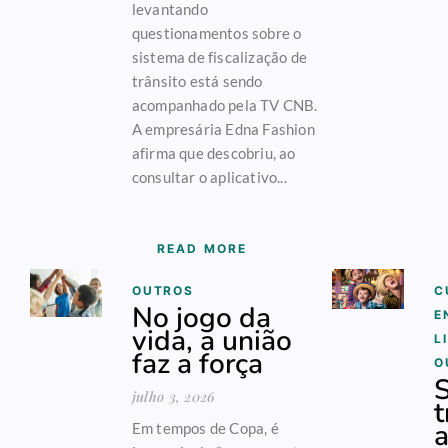
levantando
questionamentos sobre o
sistema de fiscalização de
trânsito está sendo
acompanhado pela TV CNB.
A empresária Edna Fashion
afirma que descobriu, ao
consultar o aplicativo...
READ MORE
OUTROS
C
No jogo da
E
vida, a união
L
faz a força
O
S
julho 3, 2026
t
a
Em tempos de Copa, é