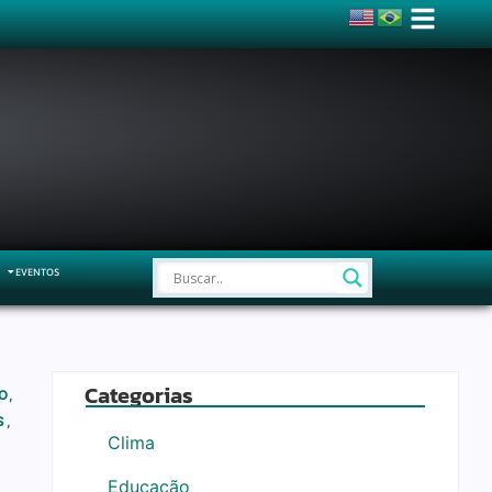
EVENTOS
Categorias
O
,
S
,
Clima
Educação