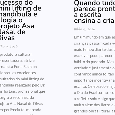
ucesso do
Quando tud
ini lifting de
parece pront
mandíbula e
a escrita
logia o
ensina a cria
rojeto Asa
julho 9, 2026
asal de
Divas
Em um mundo em que a
crianças passam cada v
lho 9, 2026
mais tempo diante das t
produtora cultural,
escrever pode parecer 
resentadora, atriz e
hábito do passado. Mas
rnalista Edna Fashion
verdade é justamente o
lebrou os excelentes
contrário: nunca foi tão
sultados do mini lifting de
importante incentivar a
ndíbula realizado pelo Dr.
escrita. Celebrado em ju
rílio Luis, profissional que
o Dia do Escritor nos c
tegra o reconhecido
a refletir sobre algo que
ojeto Asa Nasal de Divas
muito além dos livros e
experiência foi marcada
grandes obras literárias