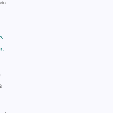
eira
O
,
LE
,
a
e