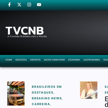
TVCNB
A Conexão Brasileira com o Mundo.
HOME
NEGÓCIOS
ESPORTES
SAÚDE E BEM-ESTAR
ECONOMIA
GASTRONOMIA
TEC
BRASILEIROS EM
S
DESTAQUES
,
S
E
BREAKING NEWS
,
d
CARREIRA
,