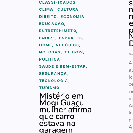
s
CLASSIFICADOS
,
m
CLIMA
,
CULTURA
,
DIREITO
,
ECONOMIA
,
e
EDUCAÇÃO
,
p
ENTRETENIMETO
,
N
EQUIPE
,
ESPORTES
,
HOME
,
NEGÓCIOS
,
NOTÍCIAS
,
OUTROS
,
ju
POLITICA
,
A 
SAÚDE E BEM-ESTAR
,
ap
SEGURANÇA
,
jo
TECNOLOGIA
,
ce
TURISMO
re
Mistério em
ma
Mogi Guaçu:
Au
mulher afirma
in
que carro
pr
estava na
A 
garagem