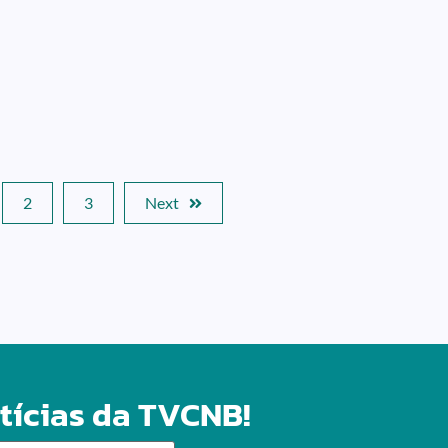
2
3
Next
tícias da TVCNB!