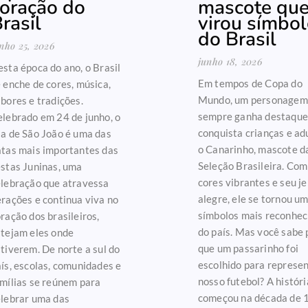
oração do
mascote qu
rasil
virou símbo
do Brasil
nho 25, 2026
junho 18, 2026
sta época do ano, o Brasil
Em tempos de Copa do
 enche de cores, música,
Mundo, um personagem
bores e tradições.
sempre ganha destaque
lebrado em 24 de junho, o
conquista crianças e ad
a de São João é uma das
o Canarinho, mascote d
atas mais importantes das
Seleção Brasileira. Com
stas Juninas, uma
cores vibrantes e seu je
elebração que atravessa
alegre, ele se tornou u
rações e continua viva no
símbolos mais reconhec
ração dos brasileiros,
do país. Mas você sabe 
stejam eles onde
que um passarinho foi
tiverem. De norte a sul do
escolhido para represen
ís, escolas, comunidades e
nosso futebol? A históri
mílias se reúnem para
começou na década de 
elebrar uma das