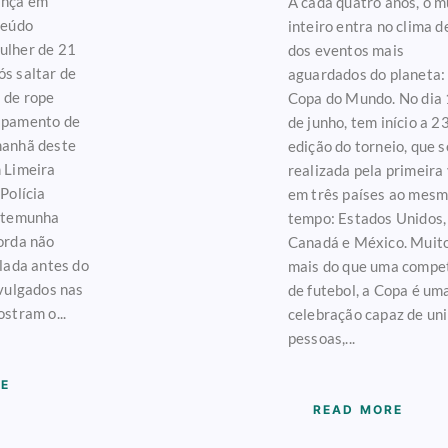
ança em
A cada quatro anos, o 
teúdo
inteiro entra no clima 
ulher de 21
dos eventos mais
s saltar de
aguardados do planeta:
 de rope
Copa do Mundo. No dia
ipamento de
de junho, tem início a 2
manhã deste
edição do torneio, que 
 Limeira
realizada pela primeira
Polícia
em três países ao mes
estemunha
tempo: Estados Unidos,
orda não
Canadá e México. Muit
alada antes do
mais do que uma compe
ivulgados nas
de futebol, a Copa é um
stram o...
celebração capaz de uni
pessoas,...
E
READ MORE