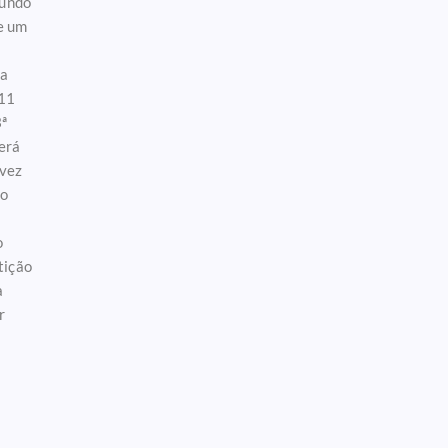
mundo
de um
 a
 11
3ª
será
 vez
mo
o
tição
a
r