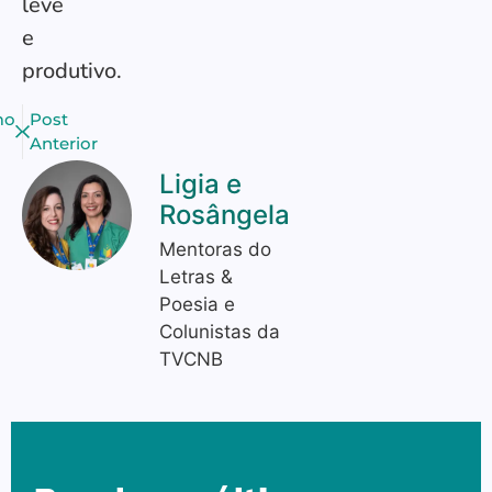
leve
e
produtivo.
mo
Post
Anterior
Ligia e
Rosângela
Mentoras do
Letras &
Poesia e
Colunistas da
TVCNB