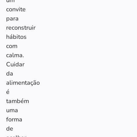
um
convite
para
reconstruir
hábitos
com
calma.
Cuidar
da
alimentação
é
também
uma
forma
de