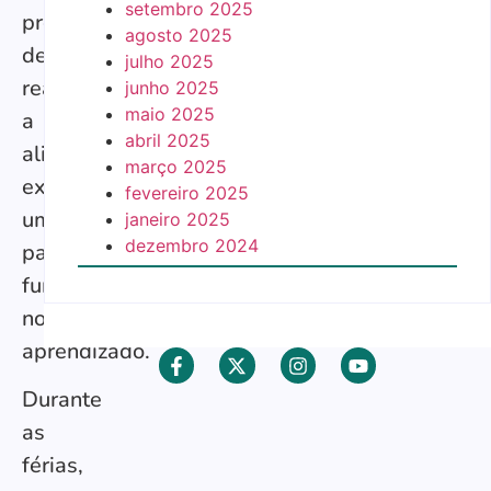
setembro 2025
processo
agosto 2025
de
julho 2025
readaptação,
junho 2025
maio 2025
a
abril 2025
alimentação
março 2025
exerce
fevereiro 2025
um
janeiro 2025
dezembro 2024
papel
fundamental
no
aprendizado.
Durante
as
férias,