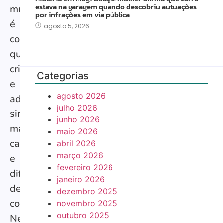
estava na garagem quando descobriu autuações
mudar,
por infrações em via pública
é
agosto 5, 2026
comum
que
crianças
Categorias
e
agosto 2026
adultos
julho 2026
sintam
junho 2026
mais
maio 2026
cansaço
abril 2026
março 2026
e
fevereiro 2026
dificuldade
janeiro 2026
de
dezembro 2025
concentração.
novembro 2025
outubro 2025
Nesse