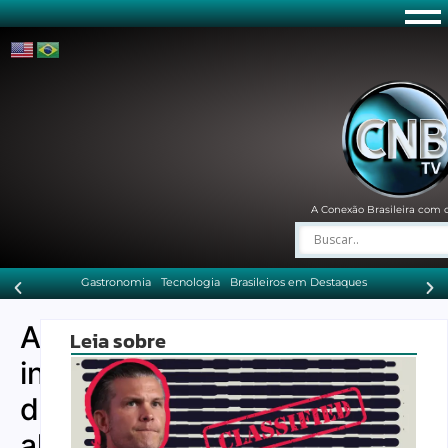
A Conexão Brasileira com 
Gastronomia
Tecnologia
Brasileiros em Destaques
A
Leia sobre
influência
da
alimentação