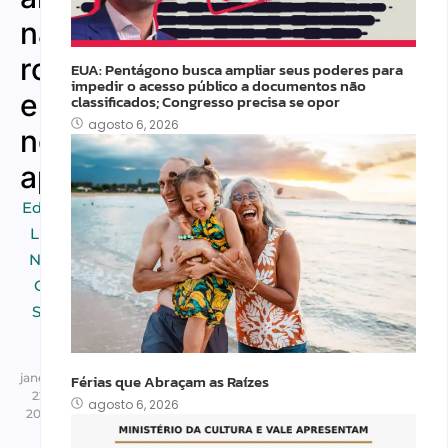
na
rotina
EUA: Pentágono busca ampliar seus poderes para
impedir o acesso público a documentos não
e
classificados; Congresso precisa se opor
agosto 6, 2026
no
aprendizado
Educação
,
Lifestyle
,
Notícias
,
Outros
,
Saúde e
Bem-
Estar
janeiro
Férias que Abraçam as Raízes
22,
agosto 6, 2026
2026