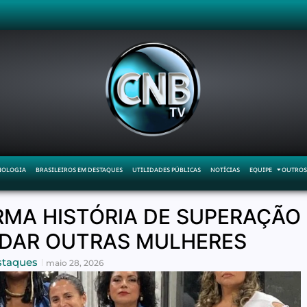
NOLOGIA
BRASILEIROS EM DESTAQUES
UTILIDADES PÚBLICAS
NOTÍCIAS
EQUIPE
OUTROS
MA HISTÓRIA DE SUPERAÇÃO
UDAR OUTRAS MULHERES
staques
maio 28, 2026