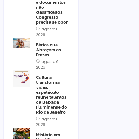
a documentos
não
classificados;
Congresso
precisa se opor
agosto 6,
2026
Férias que
Abraçam as
Raízes
agosto 6,
2026
Cultura
transforma
vidas:
espetáculo
reúne talentos
da Baixada
Fluminense do
Rio de Janeiro
agosto 6,
2026
Mistério em