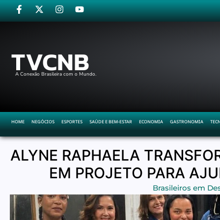
TVCNB
A Conexão Brasileira com o Mundo.
HOME
NEGÓCIOS
ESPORTES
SAÚDE E BEM-ESTAR
ECONOMIA
GASTRONOMIA
TEC
ALYNE RAPHAELA TRANSFOR
EM PROJETO PARA AJ
Brasileiros em De