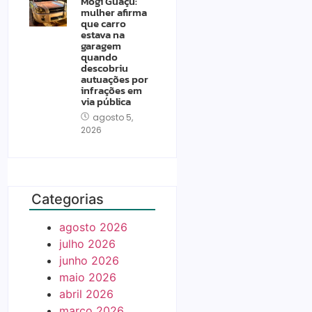
Mogi Guaçu:
mulher afirma
que carro
estava na
garagem
quando
descobriu
autuações por
infrações em
via pública
agosto 5,
2026
Categorias
agosto 2026
julho 2026
junho 2026
maio 2026
abril 2026
março 2026