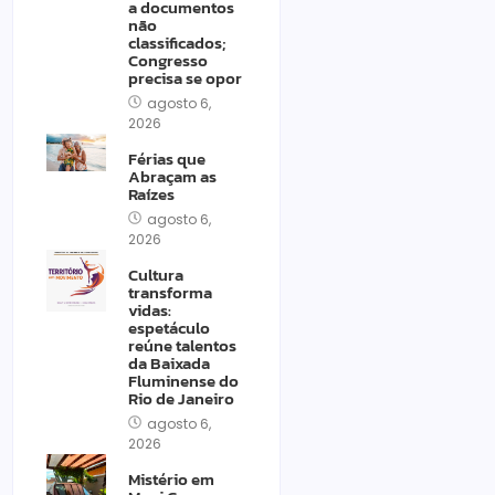
a documentos
não
classificados;
Congresso
precisa se opor
agosto 6,
2026
Férias que
Abraçam as
Raízes
agosto 6,
2026
Cultura
transforma
vidas:
espetáculo
reúne talentos
da Baixada
Fluminense do
Rio de Janeiro
agosto 6,
2026
Mistério em