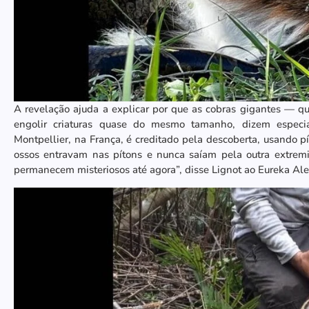
A revelação ajuda a explicar por que as cobras gigantes — 
engolir criaturas quase do mesmo tamanho, dizem especia
Montpellier, na França, é creditado pela descoberta, usando p
ossos entravam nas pítons e nunca saíam pela outra extre
permanecem misteriosos até agora”, disse Lignot ao Eureka Ale