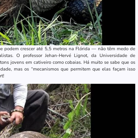
que podem crescer até 5,5 metros na Flórida — não têm medo de
listas. O professor Jehan-Hervé Lignot, da Universidade de
ítons jovens em cativeiro como cobaias. Há muito se sabe que os
midade, mas os “mecanismos que permitem que elas façam isso
rt!