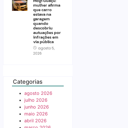
Mogi Guaçu:
mulher afirma
que carro
estava na
garagem
quando
descobriu
autuações por
infrações em
via pública
agosto 5,
2026
Categorias
agosto 2026
julho 2026
junho 2026
maio 2026
abril 2026
março 2026