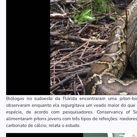
Biólogos no sudoeste da Flórida encontraram uma píton-b
observaram enquanto ela regurgitava um veado maior do que 
espécie, de acordo com pesquisadores. Conservancy of So
alimentaram pítons jovens com três tipos de refeições: roedore
carbonato de cálcio, relata o estudo.