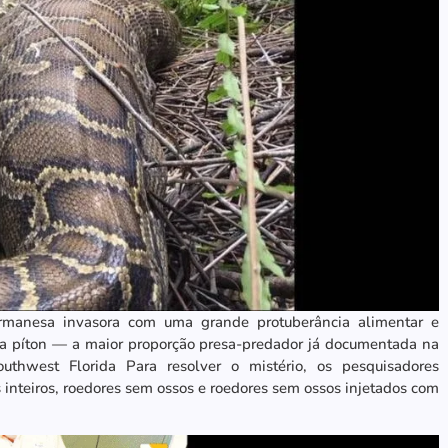
irmanesa invasora com uma grande protuberância alimentar e
a píton — a maior proporção presa-predador já documentada na
uthwest Florida Para resolver o mistério, os pesquisadores
s inteiros, roedores sem ossos e roedores sem ossos injetados com