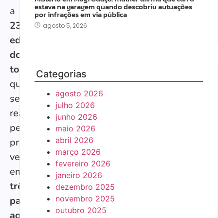
estava na garagem quando descobriu autuações
a
por infrações em via pública
23ª
agosto 5, 2026
edição
do
torneio
,
Categorias
que
agosto 2026
será
julho 2026
realizada
junho 2026
pela
maio 2026
abril 2026
primeira
março 2026
vez
fevereiro 2026
em
janeiro 2026
três
dezembro 2025
novembro 2025
países
outubro 2025
ao