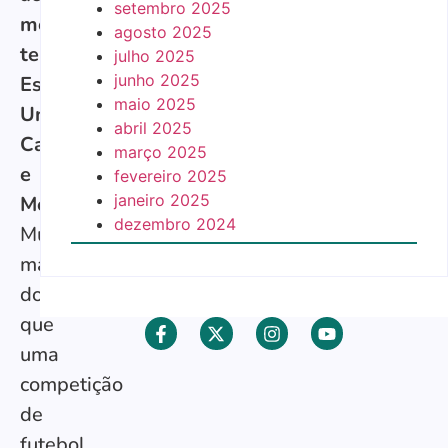
setembro 2025
mesmo
agosto 2025
tempo:
julho 2025
junho 2025
Estados
maio 2025
Unidos,
abril 2025
Canadá
março 2025
e
fevereiro 2025
janeiro 2025
México
.
dezembro 2024
Muito
mais
do
que
uma
competição
de
futebol,