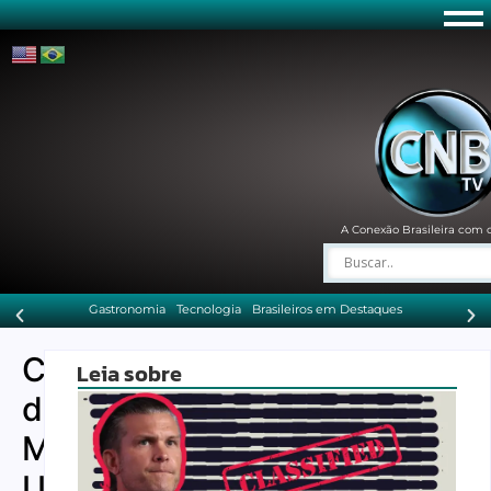
A Conexão Brasileira com 
Gastronomia
Tecnologia
Brasileiros em Destaques
Copa
Leia sobre
do
Mundo:
Uma