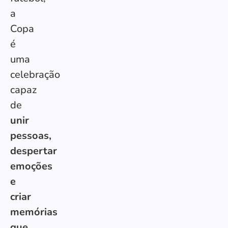
a
Copa
é
uma
celebração
capaz
de
unir
pessoas,
despertar
emoções
e
criar
memórias
que