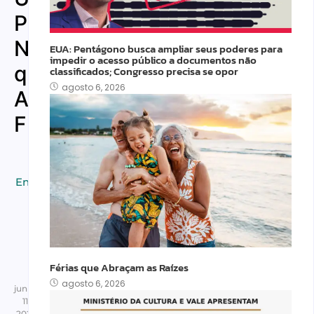
Paixão
Nacional
EUA: Pentágono busca ampliar seus poderes para
impedir o acesso público a documentos não
que
classificados; Congresso precisa se opor
agosto 6, 2026
Atravessa
Fronteiras
Cultura
,
Educação
,
Entretenimeto
,
Esportes
,
Lifestyle
,
Notícias
,
Outros
,
Férias que Abraçam as Raízes
Turismo
agosto 6, 2026
junho
11,
2026