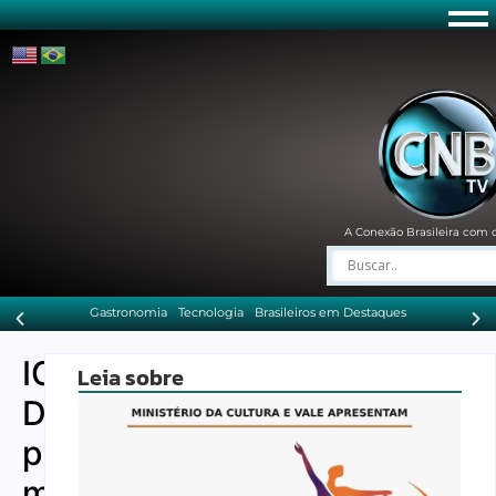
A Conexão Brasileira com 
Gastronomia
Tecnologia
Brasileiros em Destaques
ICE
Leia sobre
Dallas
prende
membro