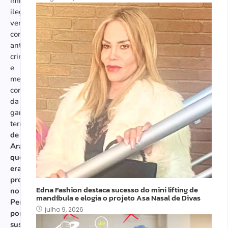
imigrante
ilegal
venezuelano
com
antecedentes
criminais
e
membro
conhecido
da
gangue
terrorista
Tren
de
Aragua,
que
era
procurado
Edna Fashion destaca sucesso do mini lifting de
no
mandíbula e elogia o projeto Asa Nasal de Divas
Peru
julho 9, 2026
por
suspeita