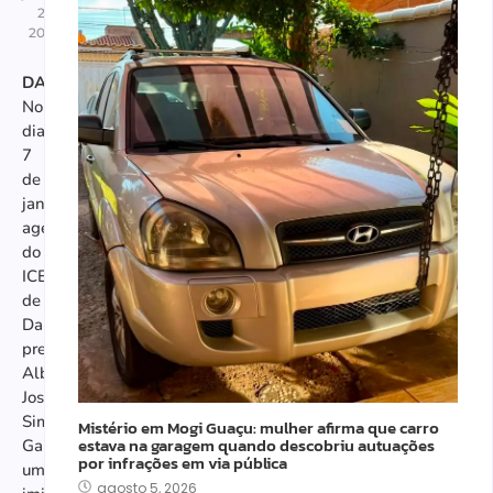
21,
2026
DALLAS
—
No
dia
7
de
janeiro,
agentes
do
ICE
de
Dallas
prenderam
Alberth
Jose
Simancas-
Mistério em Mogi Guaçu: mulher afirma que carro
estava na garagem quando descobriu autuações
Garcia,
por infrações em via pública
um
agosto 5, 2026