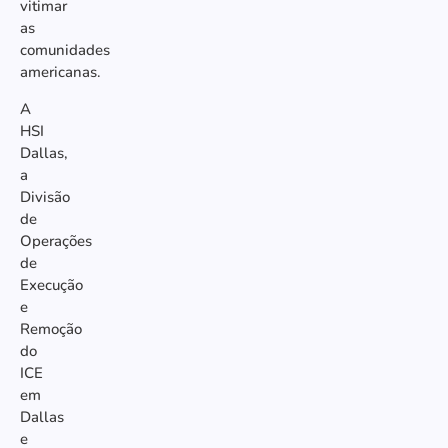
vitimar
as
comunidades
americanas.
A
HSI
Dallas,
a
Divisão
de
Operações
de
Execução
e
Remoção
do
ICE
em
Dallas
e