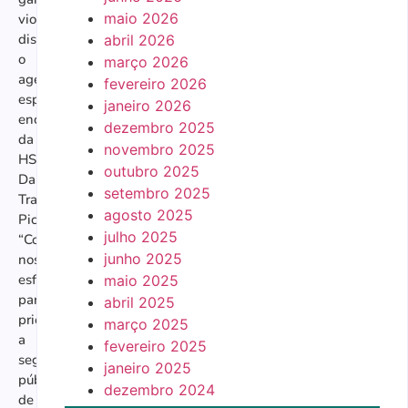
maio 2026
violenta”,
disse
abril 2026
o
março 2026
agente
fevereiro 2026
especial
janeiro 2026
encarregado
dezembro 2025
da
novembro 2025
HSI
outubro 2025
Dallas,
setembro 2025
Travis
agosto 2025
Pickard.
julho 2025
“Continuaremos
junho 2025
nossos
esforços
maio 2025
para
abril 2025
priorizar
março 2025
a
fevereiro 2025
segurança
janeiro 2025
pública
dezembro 2024
de