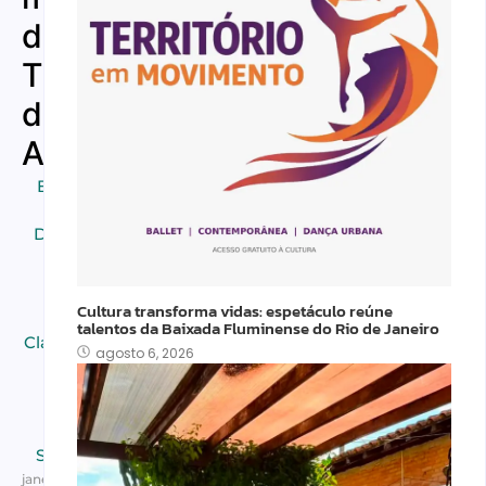
do
Tren
de
Aragua
Brasileiros
em
Destaques
,
Breaking
News
,
Cultura transforma vidas: espetáculo reúne
Carreira
,
talentos da Baixada Fluminense do Rio de Janeiro
Classificados
,
agosto 6, 2026
Cultura
,
Home
,
Outros
,
Segurança
janeiro