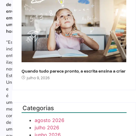
de
envolvimento
em
um
homicídio.
“Este
indivíduo
entrou
ilegalmente
nos
Quando tudo parece pronto, a escrita ensina a criar
Estados
julho 9, 2026
Unidos
e
é
um
Categorias
membro
conhecido
agosto 2026
de
julho 2026
uma
junho 2026
gangue