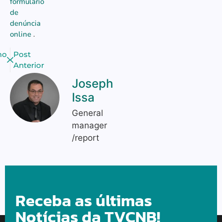
formulário
de
denúncia
online
.
mo
Post
Anterior
Joseph
Issa
General
manager
/report
Receba as últimas
Notícias da TVCNB!