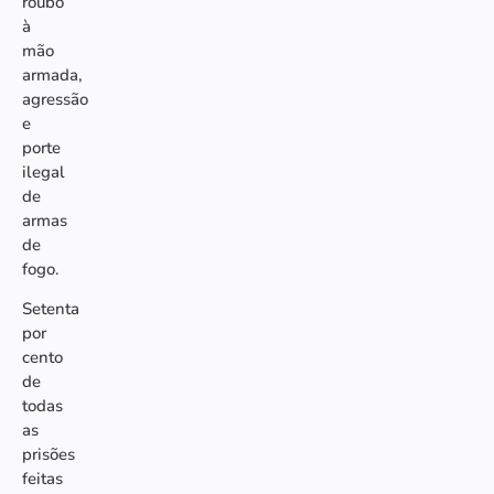
roubo
à
mão
armada,
agressão
e
porte
ilegal
de
armas
de
fogo.
Setenta
por
cento
de
todas
as
prisões
feitas