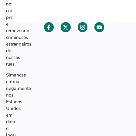
nossas
comunidades,
prendendo
e
removendo
criminosos
estrangeiros
de
nossas
ruas.”
Simancas
entrou
ilegalmente
nos
Estados
Unidos
em
data
e
local