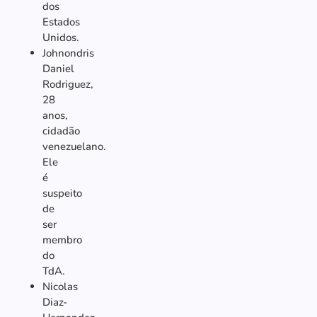
dos
Estados
Unidos.
Johnondris
Daniel
Rodriguez,
28
anos,
cidadão
venezuelano.
Ele
é
suspeito
de
ser
membro
do
TdA.
Nicolas
Diaz-