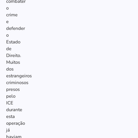
combater
o
crime
e
defender
o
Estado
de
Direito.
Muitos
dos
estrangeiros
criminosos
presos
pelo
ICE
durante
esta
operação
já
haviam