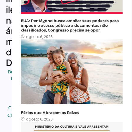
ilegais
na
EUA: Pentágono busca ampliar seus poderes para
impedir o acesso público a documentos não
área
classificados; Congresso precisa se opor
agosto 6, 2026
metropolitana
de
Denver
Brasileiros em
Destaques
,
Breaking
News
,
Carreira
,
Classificados
,
Férias que Abraçam as Raízes
Clima
,
Cultura
,
agosto 6, 2026
DIREITO
,
Economia
,