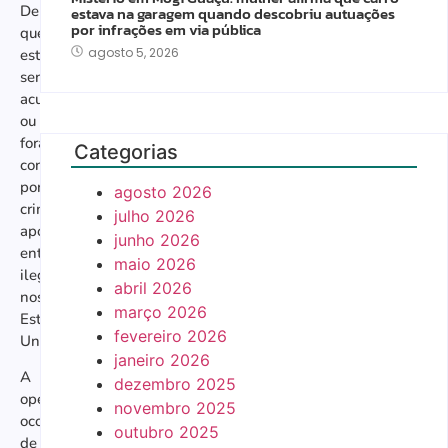
Denver
estava na garagem quando descobriu autuações
por infrações em via pública
que
agosto 5, 2026
estão
sendo
acusados
ou
foram
Categorias
condenados
por
agosto 2026
crimes
julho 2026
após
junho 2026
entrarem
maio 2026
ilegalmente
abril 2026
nos
março 2026
Estados
fevereiro 2026
Unidos.
janeiro 2026
A
dezembro 2025
operação
novembro 2025
ocorreu
outubro 2025
de