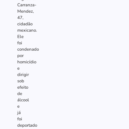
Carranza-
Mendez,
47,
cidadão
mexicano.
Ele
foi
condenado
por
homicídio
e
dirigir
sob
efeito
de
álcool
e
já
foi
deportado