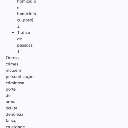
homicídio
e
homicídio
culposo):
2
Tráfico
de
pessoas:
1
Outros
crimes
incluem
personificação
criminosa,
porte
de
arma
oculta,
denúncia
falsa,
crueldade