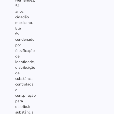
Hernandez,
51
anos,
cidadão
mexicano.
Ele
foi
condenado
por
falsificação
de
identidade,
distribuição
de
substância
controlada
e
conspiração
para
distribuir
substância