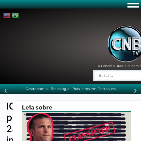
A Conexão Brasileira com 
Gastronomia
Tecnologia
Brasileiros em Destaques
ICE
Leia sobre
prende
243
imigrantes