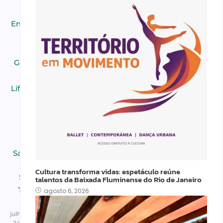
Educação
,
Entretenimeto
,
Equipe
,
Esportes
,
Gastronomia
,
Home
,
Lifestyle
,
Moda
,
Negócios
,
Notícias
,
Outros
,
Politica
,
Saúde e Bem-
Estar
,
Cultura transforma vidas: espetáculo reúne
Segurança
,
talentos da Baixada Fluminense do Rio de Janeiro
Tecnologia
,
agosto 6, 2026
Turismo
julho
24,