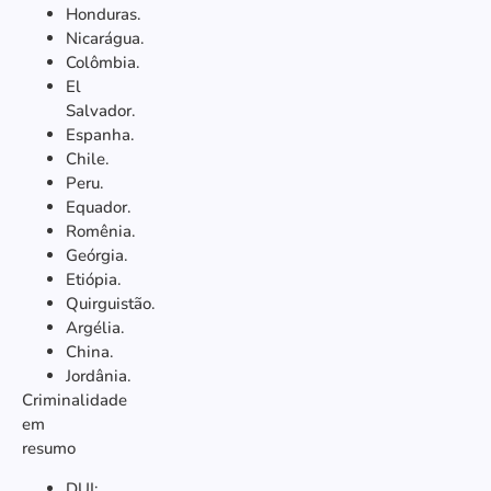
Honduras.
Nicarágua.
Colômbia.
El
Salvador.
Espanha.
Chile.
Peru.
Equador.
Romênia.
Geórgia.
Etiópia.
Quirguistão.
Argélia.
China.
Jordânia.
Criminalidade
em
resumo
DUI: