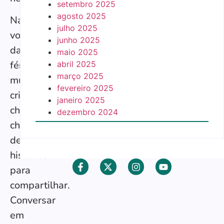
setembro 2025
agosto 2025
Na
julho 2025
volta
junho 2025
das
maio 2025
férias,
abril 2025
março 2025
muitas
fevereiro 2025
crianças
janeiro 2025
chegam
dezembro 2024
cheias
de
histórias
para
compartilhar.
Conversar
em