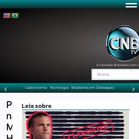
A Conexão Brasileira com 
Gastronomia
Tecnologia
Brasileiros em Destaques
Português
Leia sobre
na
Mochila:
Histórias,