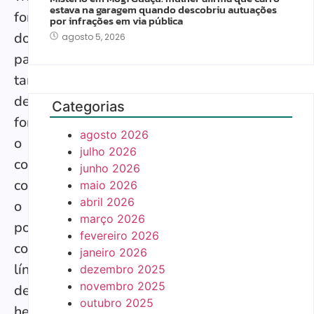
estava na garagem quando descobriu autuações
fora
por infrações em via pública
do
agosto 5, 2026
país,
também
de
Categorias
fortalecer
agosto 2026
o
julho 2026
contato
junho 2026
com
maio 2026
abril 2026
o
março 2026
português
fevereiro 2026
como
janeiro 2026
língua
dezembro 2025
novembro 2025
de
outubro 2025
herança.