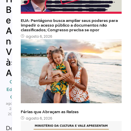
Brincadeiras
e
EUA: Pentágono busca ampliar seus poderes para
impedir o acesso público a documentos não
Afeto
classificados; Congresso precisa se opor
agosto 6, 2026
na
Volta
às
Aulas
Cultura
,
Educação
,
Outros
agosto
28,
Férias que Abraçam as Raízes
2025
agosto 6, 2026
Depois