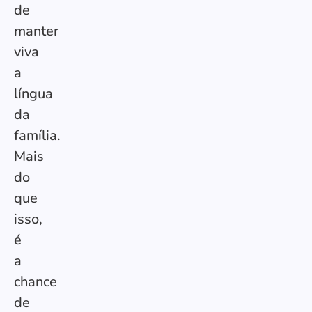
de
manter
viva
a
língua
da
família.
Mais
do
que
isso,
é
a
chance
de