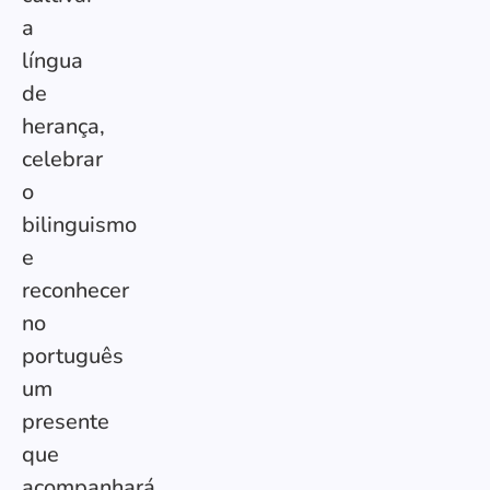
a
língua
de
herança,
celebrar
o
bilinguismo
e
reconhecer
no
português
um
presente
que
acompanhará