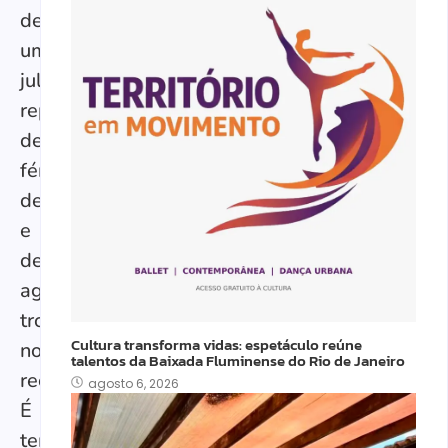
de
um
julho
repleto
de
férias,
descobertas
e
descanso,
agosto
trouxe
Cultura transforma vidas: espetáculo reúne
novos
talentos da Baixada Fluminense do Rio de Janeiro
recomeços.
agosto 6, 2026
É
tempo