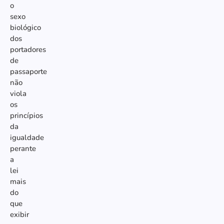
o
sexo
biológico
dos
portadores
de
passaporte
não
viola
os
princípios
da
igualdade
perante
a
lei
mais
do
que
exibir