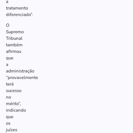
a
tratamento
diferenciado”.
O
Supremo
Tribunal
também
afirmou
que
a
administração
“provavelmente
terá
sucesso
no
mérito”,
indicando
que
os
juízes