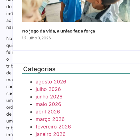
do
indivíduo
ao
nascer.
No jogo da vida, a união faz a força
julho 3, 2026
Na
quinta-
feira,
o
tribunal
Categorias
de
maioria
agosto 2026
conservadora
julho 2026
suspendeu
junho 2026
uma
maio 2026
ordem
abril 2026
de
março 2026
um
fevereiro 2026
tribunal
janeiro 2026
inferior