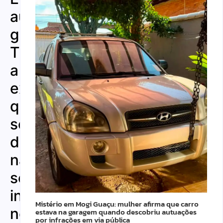
autoriza
governo
Trump
a
exigir
que
sexo
de
nascimento
seja
informado
Mistério em Mogi Guaçu: mulher afirma que carro
nos
estava na garagem quando descobriu autuações
por infrações em via pública