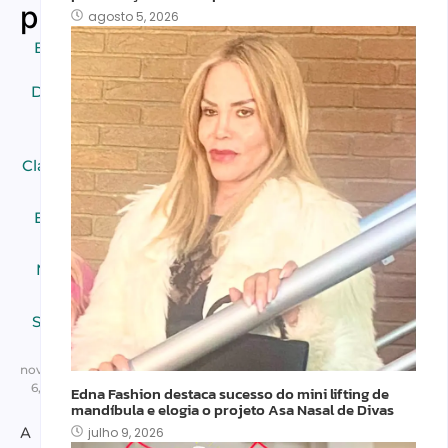
passaportes.
agosto 5, 2026
Brasileiros
em
Destaques
,
Breaking
News
,
Classificados
,
DIREITO
,
Educação
,
Home
,
Negócios
,
Notícias
,
Segurança
,
Turismo
novembro
6, 2025
Edna Fashion destaca sucesso do mini lifting de
mandíbula e elogia o projeto Asa Nasal de Divas
A
julho 9, 2026