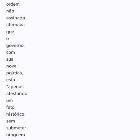
ordem
não
assinada
afirmava
que
o
governo,
com
sua
nova
política,
está
“apenas
atestando
um
fato
histórico
sem
submeter
ninguém