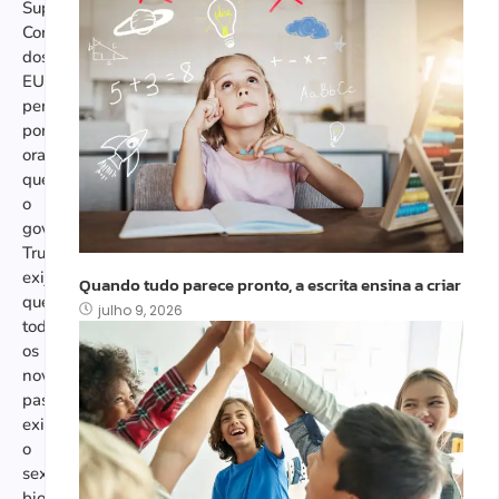
Suprema
Corte
dos
EUA
permitirá,
por
ora,
que
o
governo
Trump
exija
Quando tudo parece pronto, a escrita ensina a criar
que
julho 9, 2026
todos
os
novos
passaportes
exibam
o
sexo
biológico