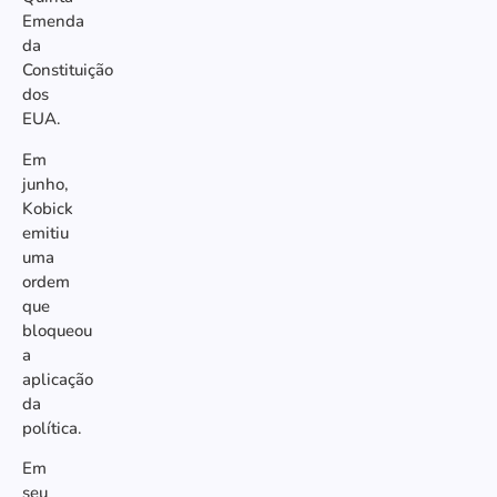
Emenda
da
Constituição
dos
EUA.
Em
junho,
Kobick
emitiu
uma
ordem
que
bloqueou
a
aplicação
da
política.
Em
seu