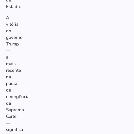
de
Estado.
A
vitória
do
governo
Trump
—
a
mais
recente
na
pauta
de
emergência
da
Suprema
Corte
—
significa