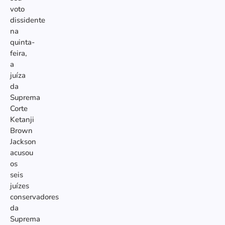
voto
dissidente
na
quinta-
feira,
a
juíza
da
Suprema
Corte
Ketanji
Brown
Jackson
acusou
os
seis
juízes
conservadores
da
Suprema