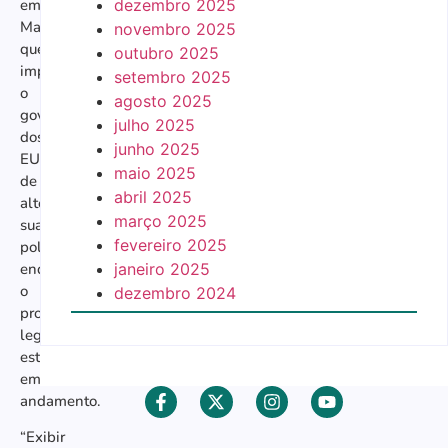
dezembro 2025
em
Massachusetts
novembro 2025
que
outubro 2025
impedia
setembro 2025
o
agosto 2025
governo
julho 2025
dos
junho 2025
EUA
maio 2025
de
abril 2025
alterar
março 2025
sua
fevereiro 2025
política,
janeiro 2025
enquanto
o
dezembro 2024
processo
legal
estava
em
andamento.
“Exibir