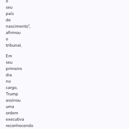
o
seu
país
de
nascimento”,
afirmou
o
tribunal.
Em
seu
primeiro
dia
no
cargo,
Trump
assinou
uma
ordem
executiva
reconhecendo