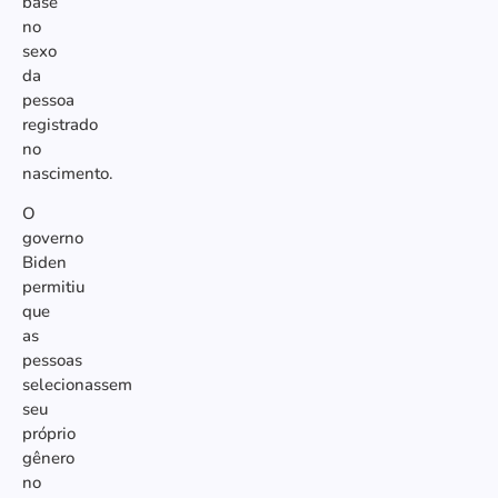
base
no
sexo
da
pessoa
registrado
no
nascimento.
O
governo
Biden
permitiu
que
as
pessoas
selecionassem
seu
próprio
gênero
no