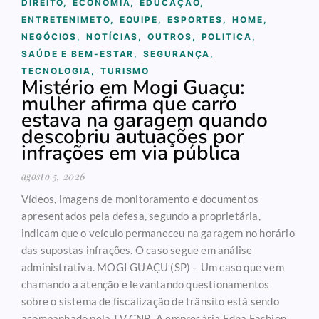
DIREITO
,
ECONOMIA
,
EDUCAÇÃO
,
ENTRETENIMETO
,
EQUIPE
,
ESPORTES
,
HOME
,
NEGÓCIOS
,
NOTÍCIAS
,
OUTROS
,
POLITICA
,
SAÚDE E BEM-ESTAR
,
SEGURANÇA
,
TECNOLOGIA
,
TURISMO
Mistério em Mogi Guaçu:
mulher afirma que carro
estava na garagem quando
descobriu autuações por
infrações em via pública
agosto 5, 2026
Vídeos, imagens de monitoramento e documentos
apresentados pela defesa, segundo a proprietária,
indicam que o veículo permaneceu na garagem no horário
das supostas infrações. O caso segue em análise
administrativa. MOGI GUAÇU (SP) – Um caso que vem
chamando a atenção e levantando questionamentos
sobre o sistema de fiscalização de trânsito está sendo
acompanhado pela TV CNB. A empresária Edna Fashion