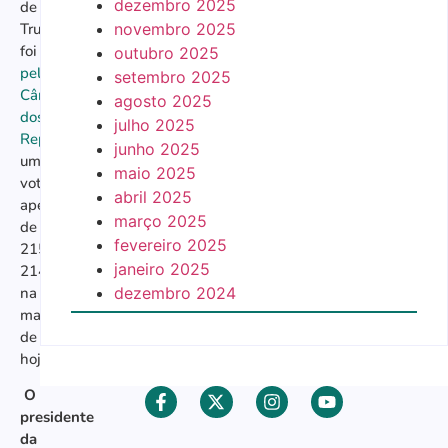
dezembro 2025
de
novembro 2025
Trump
foi
aprovado
outubro 2025
pela
setembro 2025
Câmara
agosto 2025
dos
julho 2025
Representantes
por
junho 2025
uma
maio 2025
votação
abril 2025
apertada
março 2025
de
fevereiro 2025
215-
janeiro 2025
214
dezembro 2024
na
manhã
de
hoje.
O
presidente
da