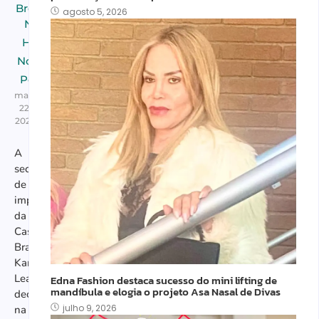
Breaking
agosto 5, 2026
News
,
Home
,
Notícias
,
Politica
maio
22,
2025
A
secretária
de
imprensa
da
Casa
Branca,
Karoline
Leavitt,
Edna Fashion destaca sucesso do mini lifting de
mandíbula e elogia o projeto Asa Nasal de Divas
declarou
julho 9, 2026
na