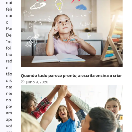
quinta-
feira
que
o
Partido
Democrata
“nunca
foi
tão
radical
e
tão
Quando tudo parece pronto, a escrita ensina a criar
distante
julho 9, 2026
das
necessidades
do
povo
americano”
após
votar