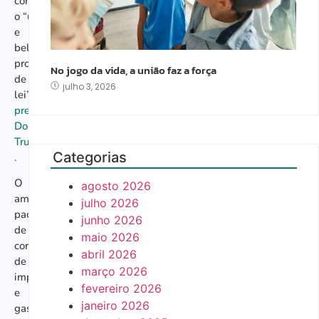
contra
o “único
e
belo
projeto
No jogo da vida, a união faz a força
de
julho 3, 2026
lei”
do
presidente
Donald
Trump
Categorias
.
O
agosto 2026
amplo
julho 2026
pacote
junho 2026
de
maio 2026
cortes
abril 2026
de
março 2026
impostos
fevereiro 2026
e
janeiro 2026
gastos