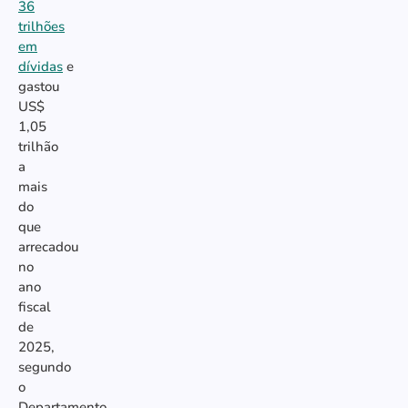
36
trilhões
em
dívidas
e
gastou
US$
1,05
trilhão
a
mais
do
que
arrecadou
no
ano
fiscal
de
2025,
segundo
o
Departamento