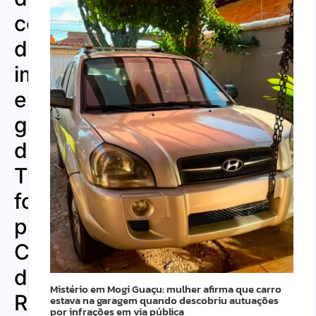
cortes
de
impostos
e
gastos
de
Trump
foi aprovado
pela
Câmara
dos
Mistério em Mogi Guaçu: mulher afirma que carro
Representantes
estava na garagem quando descobriu autuações
por infrações em via pública