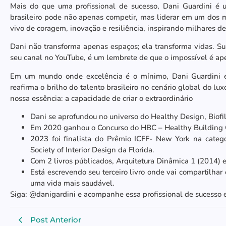
Mais do que uma profissional de sucesso, Dani Guardini é u
brasileiro pode não apenas competir, mas liderar em um dos 
vivo de coragem, inovação e resiliência, inspirando milhares de
Dani não transforma apenas espaços; ela transforma vidas. Su
seu canal no YouTube, é um lembrete de que o impossível é ap
Em um mundo onde excelência é o mínimo, Dani Guardini e
reafirma o brilho do talento brasileiro no cenário global do l
nossa essência: a capacidade de criar o extraordinário
Dani se aprofundou no universo do Healthy Design, Biofil
Em 2020 ganhou o Concurso do HBC – Healthy Building Ce
2023 foi finalista do Prêmio ICFF- New York na categ
Society of Interior Design da Florida.
Com 2 livros públicados, Arquitetura Dinâmica 1 (2014) e
Está escrevendo seu terceiro livro onde vai compartilha
uma vida mais saudável.
Siga: @danigardini e acompanhe essa profissional de sucesso e
Post Anterior