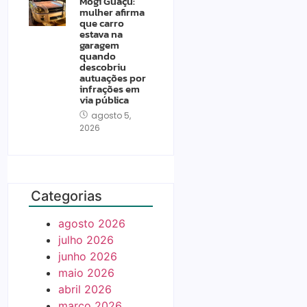
Mogi Guaçu:
mulher afirma
que carro
estava na
garagem
quando
descobriu
autuações por
infrações em
via pública
agosto 5,
2026
Categorias
agosto 2026
julho 2026
junho 2026
maio 2026
abril 2026
março 2026