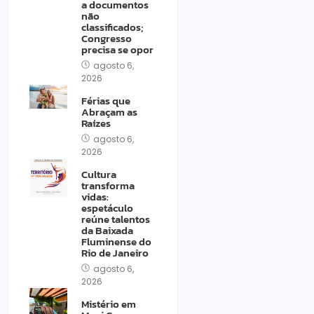
a documentos
não
classificados;
Congresso
precisa se opor
agosto 6,
2026
Férias que
Abraçam as
Raízes
agosto 6,
2026
Cultura
transforma
vidas:
espetáculo
reúne talentos
da Baixada
Fluminense do
Rio de Janeiro
agosto 6,
2026
Mistério em