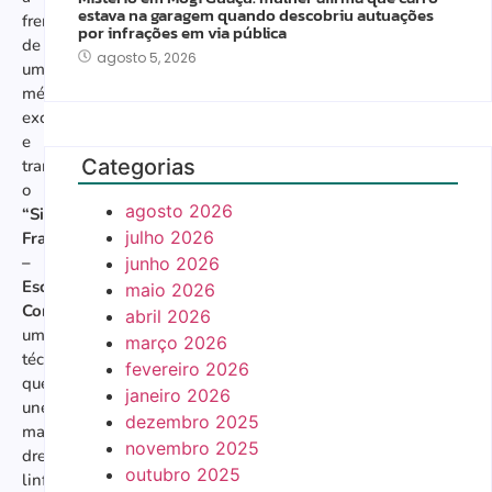
estava na garagem quando descobriu autuações
frente
por infrações em via pública
de
agosto 5, 2026
um
método
exclusivo
e
Categorias
transformador:
o
agosto 2026
“Silvia
julho 2026
Francelino
–
junho 2026
Esculpindo
maio 2026
Corpos”
,
abril 2026
uma
março 2026
técnica
fevereiro 2026
que
janeiro 2026
une
dezembro 2025
massoterapia,
novembro 2025
drenagem
outubro 2025
linfática,