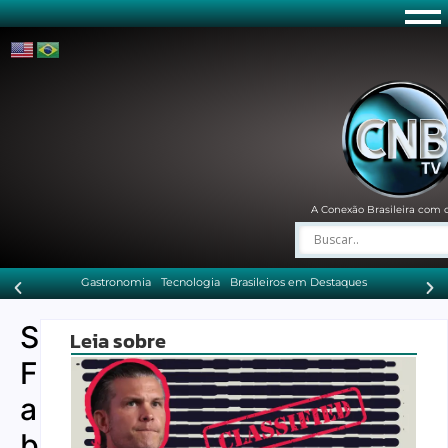
A Conexão Brasileira com 
Gastronomia
Tecnologia
Brasileiros em Destaques
Silvia
Leia sobre
Francelino
a
brasileira