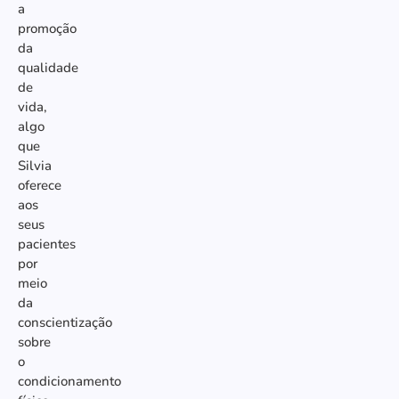
a
promoção
da
qualidade
de
vida,
algo
que
Silvia
oferece
aos
seus
pacientes
por
meio
da
conscientização
sobre
o
condicionamento