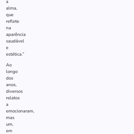
a
alma,
que
reflete
na
aparência
saudável
e
estética.”
Ao
longo
dos
anos,
diversos
relatos
a
emocionaram,
mas
um,
em