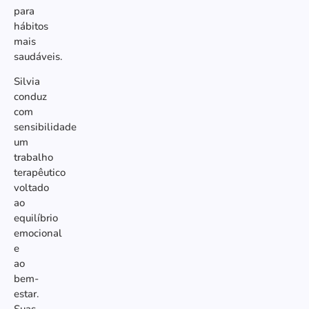
para
hábitos
mais
saudáveis.
Silvia
conduz
com
sensibilidade
um
trabalho
terapêutico
voltado
ao
equilíbrio
emocional
e
ao
bem-
estar.