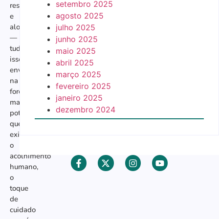
setembro 2025
respiração
agosto 2025
e
alongamento
julho 2025
—
junho 2025
tudo
maio 2025
isso
abril 2025
envolto
março 2025
na
fevereiro 2025
força
janeiro 2025
mais
dezembro 2024
potente
que
existe:
o
acolhimento
humano,
o
toque
de
cuidado