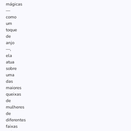
mágicas
—
como
um
toque
de
anjo
—,
ela
atua
sobre
uma
das
maiores
queixas
de
mulheres
de
diferentes
faixas