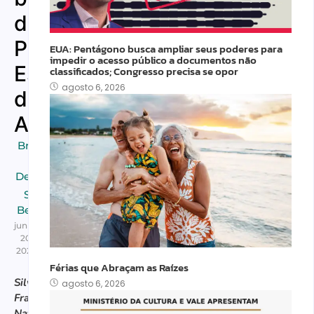
do
Paraná
EUA: Pentágono busca ampliar seus poderes para
impedir o acesso público a documentos não
Escultora
classificados; Congresso precisa se opor
agosto 6, 2026
de
Almas
Brasileiros
em
Destaques
,
Saúde e
Bem-Estar
junho
20,
2025
Férias que Abraçam as Raízes
Silvia
agosto 6, 2026
Francelino,
Natural