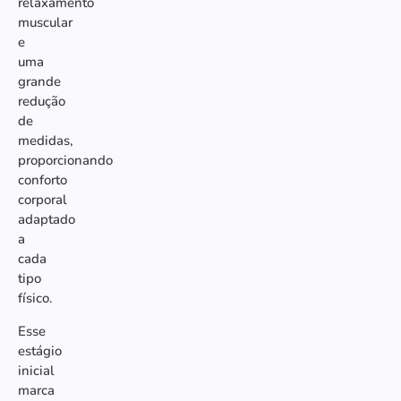
relaxamento
muscular
e
uma
grande
redução
de
medidas,
proporcionando
conforto
corporal
adaptado
a
cada
tipo
físico.
Esse
estágio
inicial
marca