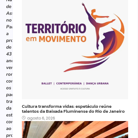
de
Astorga,
no
Paraná,
a
profissional
de
43
anos
vem
rompendo
com
os
padrões
tradicionais
Cultura transforma vidas: espetáculo reúne
da
talentos da Baixada Fluminense do Rio de Janeiro
estética
agosto 6, 2026
corporal
ao
propor