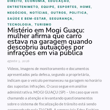
DIREITO
,
ECONOMIA
,
EDUCAÇÃO
,
ENTRETENIMETO
,
EQUIPE
,
ESPORTES
,
HOME
,
NEGÓCIOS
,
NOTÍCIAS
,
OUTROS
,
POLITICA
,
SAÚDE E BEM-ESTAR
,
SEGURANÇA
,
TECNOLOGIA
,
TURISMO
Mistério em Mogi Guaçu:
mulher afirma que carro
estava na garagem quando
descobriu autuações por
infrações em via pública
agosto 5, 2026
Vídeos, imagens de monitoramento e documentos
apresentados pela defesa, segundo a proprietária,
indicam que o veículo permaneceu na garagem no horário
das supostas infrações. O caso segue em análise
administrativa. MOGI GUAÇU (SP) – Um caso que vem
chamando a atenção e levantando questionamentos
sobre o sistema de fiscalização de trânsito está sendo
acompanhado pela TV CNB. A empresária Edna Fashion