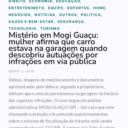
DIREITO
,
ECONOMIA
,
EDUCAÇÃO
,
ENTRETENIMETO
,
EQUIPE
,
ESPORTES
,
HOME
,
NEGÓCIOS
,
NOTÍCIAS
,
OUTROS
,
POLITICA
,
SAÚDE E BEM-ESTAR
,
SEGURANÇA
,
TECNOLOGIA
,
TURISMO
Mistério em Mogi Guaçu:
mulher afirma que carro
estava na garagem quando
descobriu autuações por
infrações em via pública
agosto 5, 2026
Vídeos, imagens de monitoramento e documentos
apresentados pela defesa, segundo a proprietária,
indicam que o veículo permaneceu na garagem no horário
das supostas infrações. O caso segue em análise
administrativa. MOGI GUAÇU (SP) – Um caso que vem
chamando a atenção e levantando questionamentos
sobre o sistema de fiscalização de trânsito está sendo
acompanhado pela TV CNB. A empresária Edna Fashion