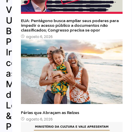
Viva.
Um
EUA: Pentágono busca ampliar seus poderes para
impedir o acesso público a documentos não
Bate-
classificados; Congresso precisa se opor
agosto 6, 2026
Papo
Inspirador
com
as
Mentoras
da
Letras
Férias que Abraçam as Raízes
&
agosto 6, 2026
Poesia