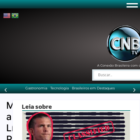
A Conexão Brasileira com 
Gastronomia
Tecnologia
Brasileiros em Destaques
Mantendo
Leia sobre
a
Língua
Portuguesa