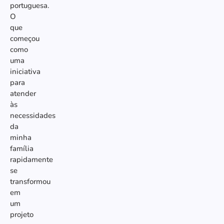
portuguesa.
O
que
começou
como
uma
iniciativa
para
atender
às
necessidades
da
minha
família
rapidamente
se
transformou
em
um
projeto