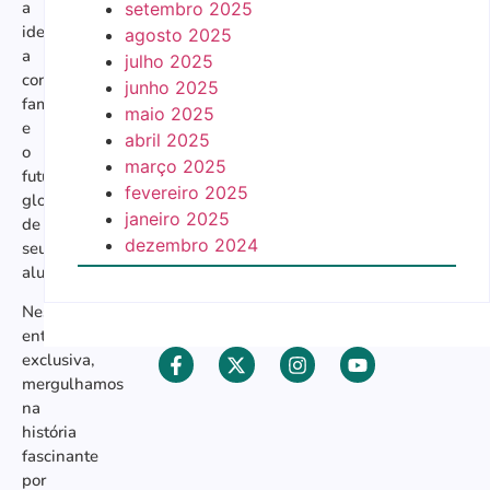
a
setembro 2025
identidade,
agosto 2025
a
julho 2025
conexão
junho 2025
familiar
maio 2025
e
abril 2025
o
março 2025
futuro
fevereiro 2025
global
janeiro 2025
de
dezembro 2024
seus
alunos.
Nesta
entrevista
exclusiva,
mergulhamos
na
história
fascinante
por