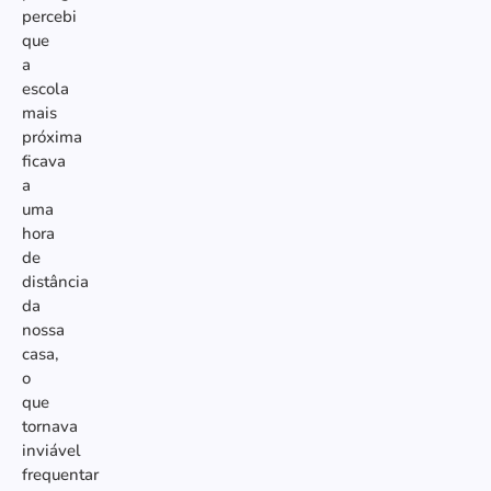
percebi
que
a
escola
mais
próxima
ficava
a
uma
hora
de
distância
da
nossa
casa,
o
que
tornava
inviável
frequentar