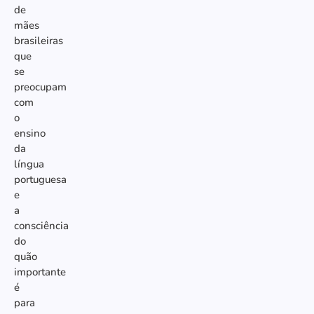
de
mães
brasileiras
que
se
preocupam
com
o
ensino
da
língua
portuguesa
e
a
consciência
do
quão
importante
é
para