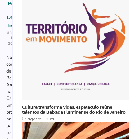
Brasileiros
em
Destaques
,
Educação
janeiro
11,
2025
No
coração
da
Bay
Area,
na
Califórnia,
um
Cultura transforma vidas: espetáculo reúne
talentos da Baixada Fluminense do Rio de Janeiro
projeto
nasceu
agosto 6, 2026
para
transformar