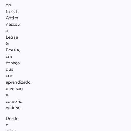
do
Brasil.
Assim
nasceu
a
Letras
&
Poesia,
um
espaço
que
une
aprendizado,
diversão
e
conexão
cultural.
Desde
o