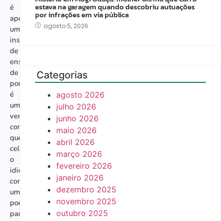
estava na garagem quando descobriu autuações
é
por infrações em via pública
apenas
agosto 5, 2026
uma
instituição
de
ensino
de
Categorias
português;
é
agosto 2026
uma
julho 2026
verdadeira
junho 2026
comunidade
maio 2026
que
abril 2026
celebra
março 2026
o
fevereiro 2026
idioma
janeiro 2026
como
dezembro 2025
uma
novembro 2025
ponte
outubro 2025
para